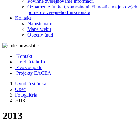
Povinné zverejňovanie informácií
Oznámenie funkcií, zamestnaní, činností a majetkových
pomerov verejného funkcionára
Kontakt
Napíšte nám
Mapa webu
Obecný úrad
Kontakt
Úradná tabuľa
Zvoz odpadu
Projekty EACEA
Úvodná stránka
Obec
Fotogaléria
2013
2013