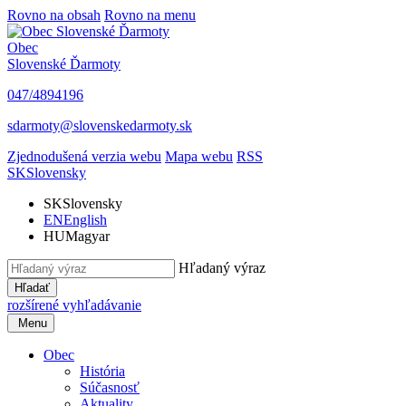
Rovno na obsah
Rovno na menu
Obec
Slovenské Ďarmoty
047/4894196
sdarmoty@slovenskedarmoty.sk
Zjednodušená verzia webu
Mapa webu
RSS
SK
Slovensky
SK
Slovensky
EN
English
HU
Magyar
Hľadaný výraz
Hľadať
rozšírené vyhľadávanie
Menu
Obec
História
Súčasnosť
Aktuality