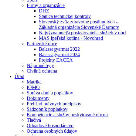
Firmy a organizácie
DHZ
Stanica technickej kontroly
Slovenský zväz zdravotne postihnutých -
Základná organizácia Slovenské Ďarmoty
Najvýznamnejší poskytovatelia služieb v obci
MAS Ipeľská kotlina - Novohrad
Partnerské obce
Balassagyarmat 2022
Balassagyarmat 2024
Projekty EACEA
Nájomné byty
Civilná ochrana
Úrad
Matrika
IOMO
Správa daní a poplatkov
Dokumenty
Prehľad právnych predpisov
Sadzobník poplatkov
Kompetencie a služby poskytované obcou
Tlačivá
Odpadové hospodárstvo
Ochrana osobných údajov