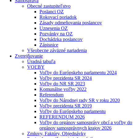
Samospráva
Obecné zastupiteľstvo
Poslanci OZ
Rokovací poriadok
Zásady odmeňovania poslancov
Uznesenia OZ
Pozvánky na OZ
Dochádzka poslancov
Zápisnice
Všeobecne záväzné nariadenia
Zverejňovanie
Úradná tabuľa
VOĽBY
Voľby do Európskeho parlamentu 2024
Voľby prezidenta SR 2024
Voľby do NR SR 2023
Komunálne voľby 2022
Referendum
Voľby do Národnej rady SR v roku 2020
Voľby prezidenta SR 2019
Voľby do Európskeho parlamentu
REFERENDUM 2026
Voľby do orgánov samosprávy obcí a voľby do
orgánov samosprávnych krajov 2026
Zmluvy, Faktúry, Objednávky