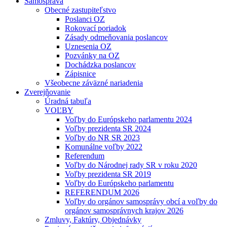
Samospráva
Obecné zastupiteľstvo
Poslanci OZ
Rokovací poriadok
Zásady odmeňovania poslancov
Uznesenia OZ
Pozvánky na OZ
Dochádzka poslancov
Zápisnice
Všeobecne záväzné nariadenia
Zverejňovanie
Úradná tabuľa
VOĽBY
Voľby do Európskeho parlamentu 2024
Voľby prezidenta SR 2024
Voľby do NR SR 2023
Komunálne voľby 2022
Referendum
Voľby do Národnej rady SR v roku 2020
Voľby prezidenta SR 2019
Voľby do Európskeho parlamentu
REFERENDUM 2026
Voľby do orgánov samosprávy obcí a voľby do
orgánov samosprávnych krajov 2026
Zmluvy, Faktúry, Objednávky