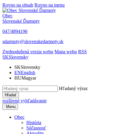
Rovno na obsah
Rovno na menu
Obec
Slovenské Ďarmoty
047/4894196
sdarmoty@slovenskedarmoty.sk
Zjednodušená verzia webu
Mapa webu
RSS
SK
Slovensky
SK
Slovensky
EN
English
HU
Magyar
Hľadaný výraz
Hľadať
rozšírené vyhľadávanie
Menu
Obec
História
Súčasnosť
Aktuality