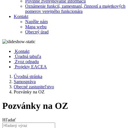
Povinné zverejňovanie informácií
Oznámenie funkcií, zamestnaní, činností a majetkových
pomerov verejného funkcionára
Kontakt
Napíšte nám
Mapa webu
Obecný úrad
Kontakt
Úradná tabuľa
Zvoz odpadu
Projekty EACEA
Úvodná stránka
Samospráva
Obecné zastupiteľstvo
Pozvánky na OZ
Pozvánky na OZ
Hľadať