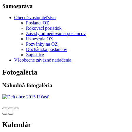
Samospráva
Obecné zastupiteľstvo
Poslanci OZ
Rokovací poriadok
Zásady odmeňovania poslancov
Uznesenia OZ
Pozvánky na OZ
Dochádzka poslancov
Zápisnice
Všeobecne záväzné nariadenia
Fotogaléria
Náhodná fotogaléria
Kalendár