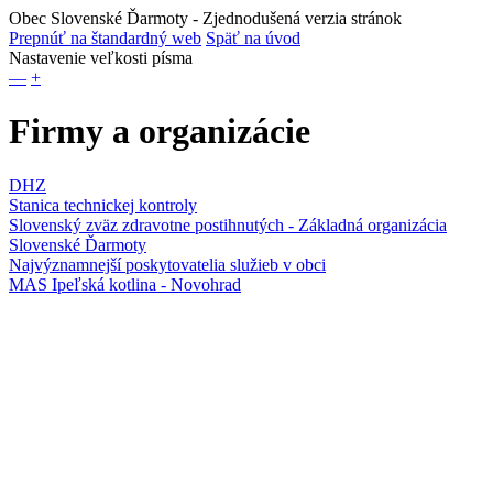
Obec Slovenské Ďarmoty
- Zjednodušená verzia stránok
Prepnúť na štandardný web
Späť na úvod
Nastavenie veľkosti písma
—
+
Firmy a organizácie
DHZ
Stanica technickej kontroly
Slovenský zväz zdravotne postihnutých - Základná organizácia
Slovenské Ďarmoty
Najvýznamnejší poskytovatelia služieb v obci
MAS Ipeľská kotlina - Novohrad