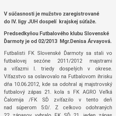
V súčasnosti je mužstvo zaregistrované
do IV. ligy JUH dospelí krajskej súťaže.
Predsedkyňou Futbalového klubu Slovenské
Ďarmoty je od 02/2013 Mgr.Denisa Árvayová.
Futbalisti FK Slovenské Ďarmoty sa stali vo
futbalovej sezóne 2011/2012 majstrami
a víťazmi I. triedy dospelých v okrese.
Víťazstvo sa oslavovalo na Futbalovom ihrisku
dňa 10.06.2012, kde sa odohral aj majstrovský
futbalový zápas 21. kola s FK AGRO Veľká
Čalomija /FK SĎ zvíťazilo v tento deň
nad súperom 5:0/. Z celkovo odohraných
22 zápasov vyhralo FK SĎ 21, jeden zápas