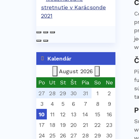
Č
C
p
p
j
w
Kalendár
Č
August
2026
P
f
Po
Ut
St
Št
Pia
So
Ne
s
27
28
29
30
31
1
2
t
3
4
5
6
7
8
9
P
10
11
12
13
14
15
16
S
17
18
19
20
21
22
23
w
24
25
26
27
28
29
30
w