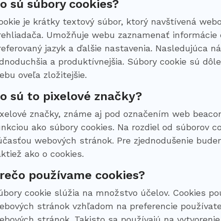
o sú súbory cookies?
ookie je krátky textový súbor, ktorý navštívená web
rehliadača. Umožňuje webu zaznamenať informácie o
referovaný jazyk a ďalšie nastavenia. Nasledujúca n
ednoduchšia a produktívnejšia. Súbory cookie sú dôle
ebu oveľa zložitejšie.
o sú to pixelové značky?
ixelové značky, známe aj pod označením web beaco
unkciou ako súbory cookies. Na rozdiel od súborov c
účasťou webových stránok. Pre zjednodušenie budem
aktiež ako o cookies.
rečo používame cookies?
úbory cookie slúžia na množstvo účelov. Cookies p
ebových stránok vzhľadom na preferencie používateľ
ebových stránok. Takisto sa používajú na vytvoren