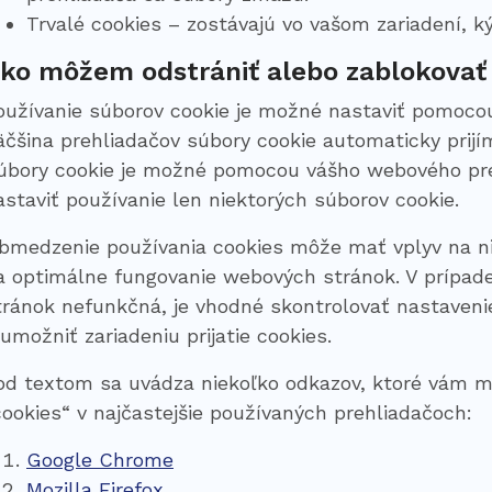
Trvalé cookies – zostávajú vo vašom zariadení, 
ko môžem odstrániť alebo zablokovať
oužívanie súborov cookie je možné nastaviť pomocou
äčšina prehliadačov súbory cookie automaticky prij
úbory cookie je možné pomocou vášho webového pre
astaviť používanie len niektorých súborov cookie.
bmedzenie používania cookies môže mať vplyv na nie
a optimálne fungovanie webových stránok. V prípade,
tránok nefunkčná, je vhodné skontrolovať nastaveni
 umožniť zariadeniu prijatie cookies.
od textom sa uvádza niekoľko odkazov, ktoré vám m
cookies“ v najčastejšie používaných prehliadačoch:
Google Chrome
Mozilla Firefox