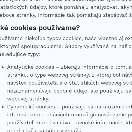
tatistických údajov, ktoré pomáhajú analyzovať, ak
ebové stránky. Informácie tak pomáhajú zlepšovať š
ké cookies používame?
oužívame niekoľko typov cookies, naše vlastné aj ex
 ktorými spolupracujeme. Súbory využívané na našic
asledujúce typy:
Analytické cookies – zbierajú informácie o tom, 
stránku, o type webovej stránky, z ktorej bol ná
návštev používateľa a o štatistikách webovej str
nezaznamenávajú osobné údaje, ale používajú sa
webovej stránky.
Dynamické cookies – používajú sa na uloženie inf
informáciami o reláciách umožňujú navádzanie p
používateľ musel zadávať rovnaké informácie, kt
prehliadača sa súbory zmažú.