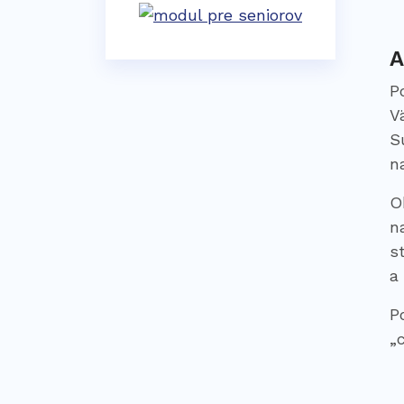
A
P
V
S
n
O
n
s
a
P
„