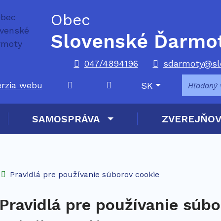
Rovno na obsah
Rovno na menu
Obec
Slovenské Ďarmo
047/4894196
sdarmoty@sl
Slovensky
erzia webu
SK
Mapa webu
RSS
SAMOSPRÁVA
ZVEREJŇOV
Úvodná stránka
Pravidlá pre používanie súborov cookie
Pravidlá pre používanie súbo