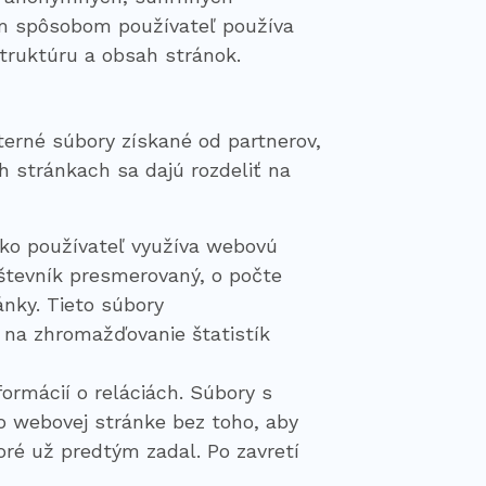
ým spôsobom používateľ používa
truktúru a obsah stránok.
terné súbory získané od partnerov,
h stránkach sa dajú rozdeliť na
ako používateľ využíva webovú
vštevník presmerovaný, o počte
ánky. Tieto súbory
 na zhromažďovanie štatistík
ormácií o reláciách. Súbory s
o webovej stránke bez toho, aby
oré už predtým zadal. Po zavretí