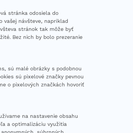
ová stránka odosiela do
 vašej návšteve, napríklad
ávšteva stránok tak môže byť
žité. Bez nich by bolo prezeranie
ns, sú malé obrázky s podobnou
ookies sú pixelové značky pevnou
e o pixelových značkách hovoriť
oužívame na nastavenie obsahu
a a optimalizáciu využitia
ie anonymných, súhrnných