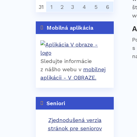
31
1
2
3
4
5
6
š
w
Mobilná aplikácia
A
P
s
n
Sledujte informácie
z nášho webu v
mobilnej
aplikácii - V OBRAZE.
Seniori
Zjednodušená verzia
stránok pre seniorov