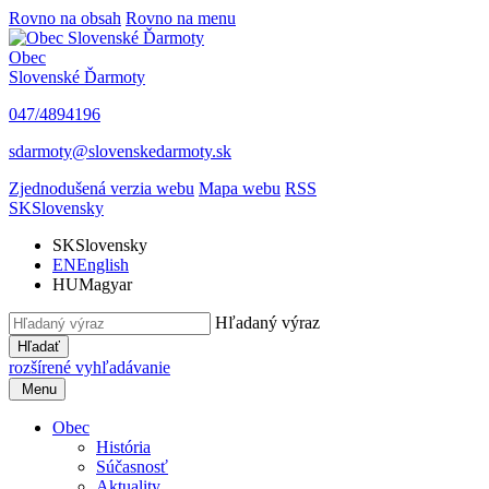
Rovno na obsah
Rovno na menu
Obec
Slovenské Ďarmoty
047/4894196
sdarmoty@slovenskedarmoty.sk
Zjednodušená verzia webu
Mapa webu
RSS
SK
Slovensky
SK
Slovensky
EN
English
HU
Magyar
Hľadaný výraz
Hľadať
rozšírené vyhľadávanie
Menu
Obec
História
Súčasnosť
Aktuality