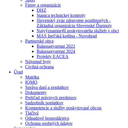
Firmy a organizácie
DHZ
Stanica technickej kontroly
Slovenský zväz zdravotne postihnutých -
Základná organizácia Slovenské Ďarmoty
Najvýznamnejší poskytovatelia služieb v obci
MAS Ipeľská kotlina - Novohrad
Partnerské obce
Balassagyarmat 2022
Balassagyarmat 2024
Projekty EACEA
Nájomné byty
Civilná ochrana
Úrad
Matrika
IOMO
Správa daní a poplatkov
Dokumenty
Prehľad právnych predpisov
Sadzobník poplatkov
Kompetencie a služby poskytované obcou
Tlačivá
Odpadové hospodárstvo
Ochrana osobných údajov