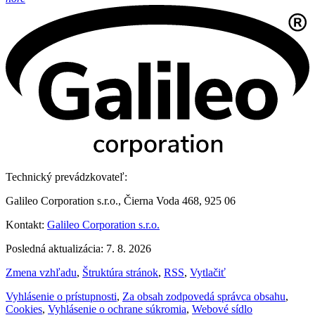
Technický prevádzkovateľ:
Galileo Corporation s.r.o., Čierna Voda 468, 925 06
Kontakt:
Galileo Corporation s.r.o.
Posledná aktualizácia: 7. 8. 2026
Zmena vzhľadu
,
Štruktúra stránok
,
RSS
,
Vytlačiť
Vyhlásenie o prístupnosti
,
Za obsah zodpovedá správca obsahu
,
Cookies
,
Vyhlásenie o ochrane súkromia
,
Webové sídlo