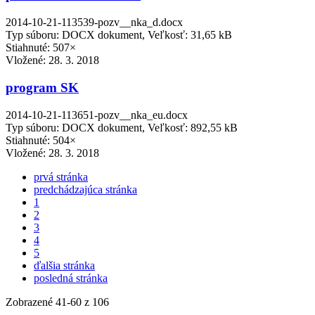
2014-10-21-113539-pozv__nka_d.docx
Typ súboru: DOCX dokument, Veľkosť: 31,65 kB
Stiahnuté: 507×
Vložené:
28. 3. 2018
program SK
2014-10-21-113651-pozv__nka_eu.docx
Typ súboru: DOCX dokument, Veľkosť: 892,55 kB
Stiahnuté: 504×
Vložené:
28. 3. 2018
prvá stránka
predchádzajúca stránka
1
2
3
4
5
ďalšia stránka
posledná stránka
Zobrazené
41
-
60
z 106