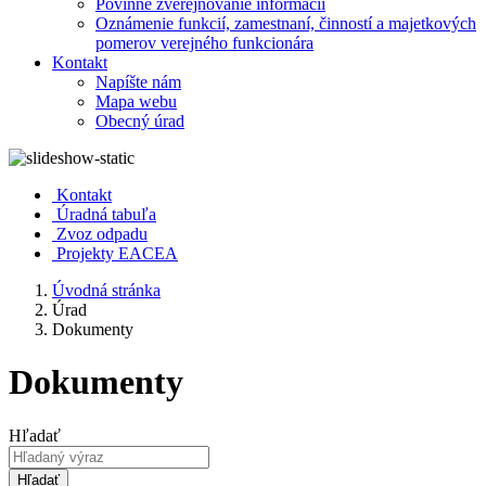
Povinné zverejňovanie informácií
Oznámenie funkcií, zamestnaní, činností a majetkových
pomerov verejného funkcionára
Kontakt
Napíšte nám
Mapa webu
Obecný úrad
Kontakt
Úradná tabuľa
Zvoz odpadu
Projekty EACEA
Úvodná stránka
Úrad
Dokumenty
Dokumenty
Hľadať
Hľadať