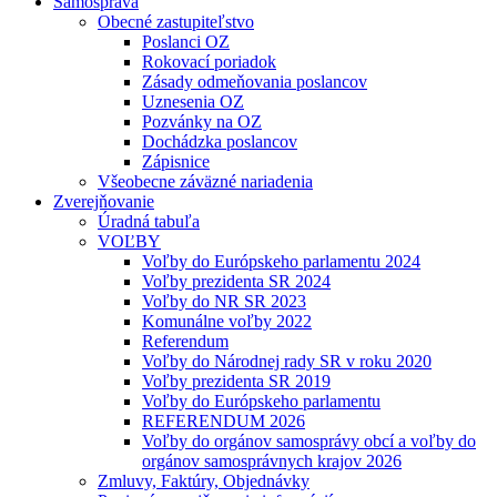
Samospráva
Obecné zastupiteľstvo
Poslanci OZ
Rokovací poriadok
Zásady odmeňovania poslancov
Uznesenia OZ
Pozvánky na OZ
Dochádzka poslancov
Zápisnice
Všeobecne záväzné nariadenia
Zverejňovanie
Úradná tabuľa
VOĽBY
Voľby do Európskeho parlamentu 2024
Voľby prezidenta SR 2024
Voľby do NR SR 2023
Komunálne voľby 2022
Referendum
Voľby do Národnej rady SR v roku 2020
Voľby prezidenta SR 2019
Voľby do Európskeho parlamentu
REFERENDUM 2026
Voľby do orgánov samosprávy obcí a voľby do
orgánov samosprávnych krajov 2026
Zmluvy, Faktúry, Objednávky