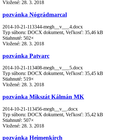
Vložené:
28. 3. 2018
pozvánka Nógrádmarcal
2014-10-21-113344-megh__v___4.docx
Typ súboru: DOCX dokument, Veľkosť: 35,46 kB
Stiahnuté: 502×
Vložené:
28. 3. 2018
pozvánka Patvarc
2014-10-21-113408-megh__v___5.docx
Typ súboru: DOCX dokument, Veľkosť: 35,45 kB
Stiahnuté: 519×
Vložené:
28. 3. 2018
pozvánka Mikszát Kálmán MK
2014-10-21-113456-megh__v__.docx
Typ súboru: DOCX dokument, Veľkosť: 35,42 kB
Stiahnuté: 507×
Vložené:
28. 3. 2018
pozvánka Heimenkirch