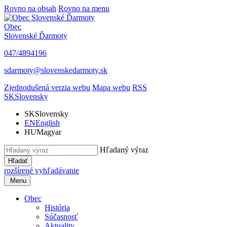
Rovno na obsah
Rovno na menu
Obec
Slovenské Ďarmoty
047/4894196
sdarmoty@slovenskedarmoty.sk
Zjednodušená verzia webu
Mapa webu
RSS
SK
Slovensky
SK
Slovensky
EN
English
HU
Magyar
Hľadaný výraz
Hľadať
rozšírené vyhľadávanie
Menu
Obec
História
Súčasnosť
Aktuality