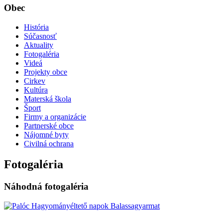
Obec
História
Súčasnosť
Aktuality
Fotogaléria
Videá
Projekty obce
Cirkev
Kultúra
Materská škola
Šport
Firmy a organizácie
Partnerské obce
Nájomné byty
Civilná ochrana
Fotogaléria
Náhodná fotogaléria