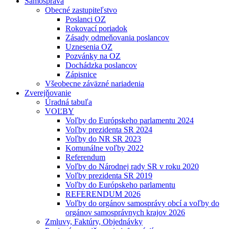
Samospráva
Obecné zastupiteľstvo
Poslanci OZ
Rokovací poriadok
Zásady odmeňovania poslancov
Uznesenia OZ
Pozvánky na OZ
Dochádzka poslancov
Zápisnice
Všeobecne záväzné nariadenia
Zverejňovanie
Úradná tabuľa
VOĽBY
Voľby do Európskeho parlamentu 2024
Voľby prezidenta SR 2024
Voľby do NR SR 2023
Komunálne voľby 2022
Referendum
Voľby do Národnej rady SR v roku 2020
Voľby prezidenta SR 2019
Voľby do Európskeho parlamentu
REFERENDUM 2026
Voľby do orgánov samosprávy obcí a voľby do
orgánov samosprávnych krajov 2026
Zmluvy, Faktúry, Objednávky