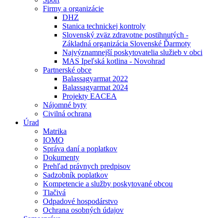
Firmy a organizácie
DHZ
Stanica technickej kontroly
Slovenský zväz zdravotne postihnutých -
Základná organizácia Slovenské Ďarmoty
Najvýznamnejší poskytovatelia služieb v obci
MAS Ipeľská kotlina - Novohrad
Partnerské obce
Balassagyarmat 2022
Balassagyarmat 2024
Projekty EACEA
Nájomné byty
Civilná ochrana
Úrad
Matrika
IOMO
Správa daní a poplatkov
Dokumenty
Prehľad právnych predpisov
Sadzobník poplatkov
Kompetencie a služby poskytované obcou
Tlačivá
Odpadové hospodárstvo
Ochrana osobných údajov