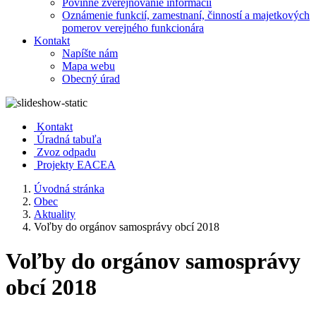
Povinné zverejňovanie informácií
Oznámenie funkcií, zamestnaní, činností a majetkových
pomerov verejného funkcionára
Kontakt
Napíšte nám
Mapa webu
Obecný úrad
Kontakt
Úradná tabuľa
Zvoz odpadu
Projekty EACEA
Úvodná stránka
Obec
Aktuality
Voľby do orgánov samosprávy obcí 2018
Voľby do orgánov samosprávy
obcí 2018