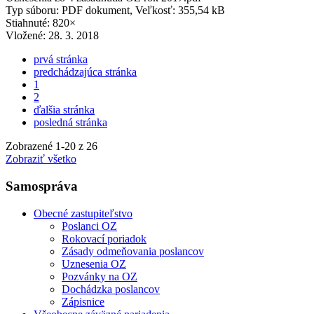
Typ súboru: PDF dokument, Veľkosť: 355,54 kB
Stiahnuté: 820×
Vložené:
28. 3. 2018
prvá stránka
predchádzajúca stránka
1
2
ďalšia stránka
posledná stránka
Zobrazené
1
-
20
z 26
Zobraziť všetko
Samospráva
Obecné zastupiteľstvo
Poslanci OZ
Rokovací poriadok
Zásady odmeňovania poslancov
Uznesenia OZ
Pozvánky na OZ
Dochádzka poslancov
Zápisnice