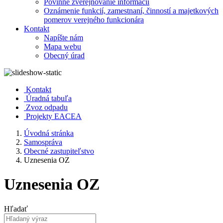
Povinné zverejňovanie informácií
Oznámenie funkcií, zamestnaní, činností a majetkových
pomerov verejného funkcionára
Kontakt
Napíšte nám
Mapa webu
Obecný úrad
Kontakt
Úradná tabuľa
Zvoz odpadu
Projekty EACEA
Úvodná stránka
Samospráva
Obecné zastupiteľstvo
Uznesenia OZ
Uznesenia OZ
Hľadať