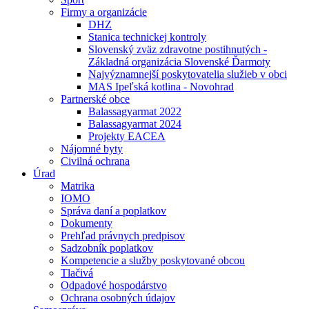
Firmy a organizácie
DHZ
Stanica technickej kontroly
Slovenský zväz zdravotne postihnutých -
Základná organizácia Slovenské Ďarmoty
Najvýznamnejší poskytovatelia služieb v obci
MAS Ipeľská kotlina - Novohrad
Partnerské obce
Balassagyarmat 2022
Balassagyarmat 2024
Projekty EACEA
Nájomné byty
Civilná ochrana
Úrad
Matrika
IOMO
Správa daní a poplatkov
Dokumenty
Prehľad právnych predpisov
Sadzobník poplatkov
Kompetencie a služby poskytované obcou
Tlačivá
Odpadové hospodárstvo
Ochrana osobných údajov