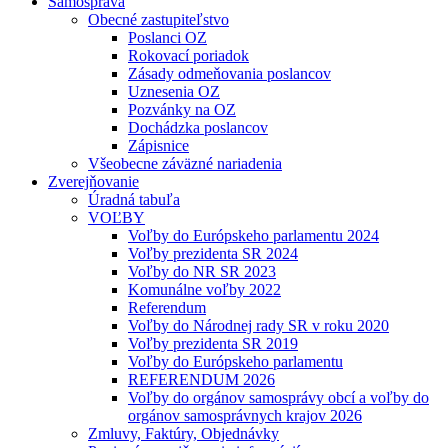
Samospráva
Obecné zastupiteľstvo
Poslanci OZ
Rokovací poriadok
Zásady odmeňovania poslancov
Uznesenia OZ
Pozvánky na OZ
Dochádzka poslancov
Zápisnice
Všeobecne záväzné nariadenia
Zverejňovanie
Úradná tabuľa
VOĽBY
Voľby do Európskeho parlamentu 2024
Voľby prezidenta SR 2024
Voľby do NR SR 2023
Komunálne voľby 2022
Referendum
Voľby do Národnej rady SR v roku 2020
Voľby prezidenta SR 2019
Voľby do Európskeho parlamentu
REFERENDUM 2026
Voľby do orgánov samosprávy obcí a voľby do
orgánov samosprávnych krajov 2026
Zmluvy, Faktúry, Objednávky