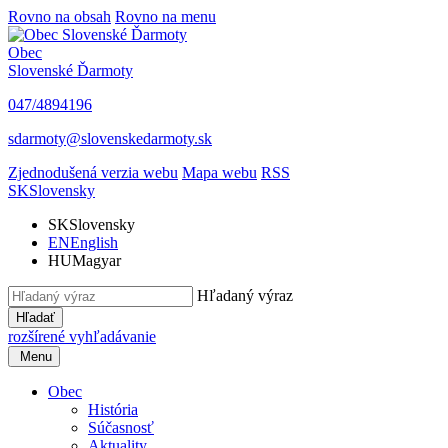
Rovno na obsah
Rovno na menu
Obec
Slovenské Ďarmoty
047/4894196
sdarmoty@slovenskedarmoty.sk
Zjednodušená verzia webu
Mapa webu
RSS
SK
Slovensky
SK
Slovensky
EN
English
HU
Magyar
Hľadaný výraz
Hľadať
rozšírené vyhľadávanie
Menu
Obec
História
Súčasnosť
Aktuality