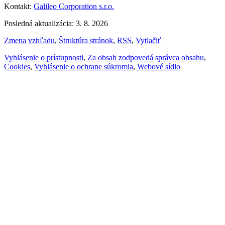
Kontakt:
Galileo Corporation s.r.o.
Posledná aktualizácia: 3. 8. 2026
Zmena vzhľadu
,
Štruktúra stránok
,
RSS
,
Vytlačiť
Vyhlásenie o prístupnosti
,
Za obsah zodpovedá správca obsahu
,
Cookies
,
Vyhlásenie o ochrane súkromia
,
Webové sídlo