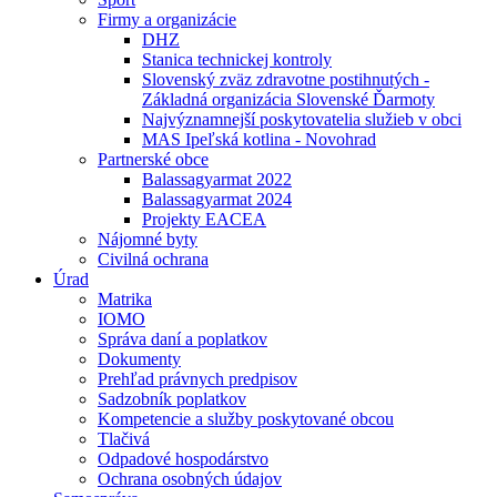
Firmy a organizácie
DHZ
Stanica technickej kontroly
Slovenský zväz zdravotne postihnutých -
Základná organizácia Slovenské Ďarmoty
Najvýznamnejší poskytovatelia služieb v obci
MAS Ipeľská kotlina - Novohrad
Partnerské obce
Balassagyarmat 2022
Balassagyarmat 2024
Projekty EACEA
Nájomné byty
Civilná ochrana
Úrad
Matrika
IOMO
Správa daní a poplatkov
Dokumenty
Prehľad právnych predpisov
Sadzobník poplatkov
Kompetencie a služby poskytované obcou
Tlačivá
Odpadové hospodárstvo
Ochrana osobných údajov