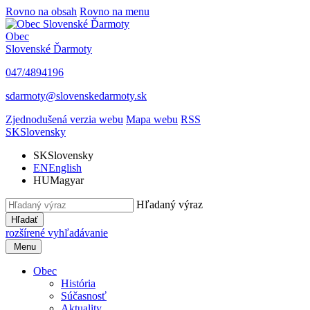
Rovno na obsah
Rovno na menu
Obec
Slovenské Ďarmoty
047/4894196
sdarmoty@slovenskedarmoty.sk
Zjednodušená verzia webu
Mapa webu
RSS
SK
Slovensky
SK
Slovensky
EN
English
HU
Magyar
Hľadaný výraz
Hľadať
rozšírené vyhľadávanie
Menu
Obec
História
Súčasnosť
Aktuality