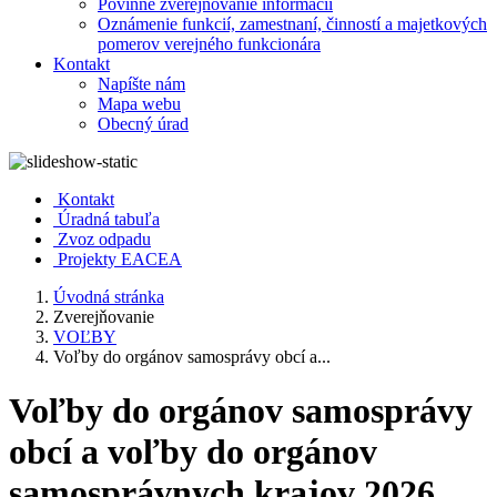
Povinné zverejňovanie informácií
Oznámenie funkcií, zamestnaní, činností a majetkových
pomerov verejného funkcionára
Kontakt
Napíšte nám
Mapa webu
Obecný úrad
Kontakt
Úradná tabuľa
Zvoz odpadu
Projekty EACEA
Úvodná stránka
Zverejňovanie
VOĽBY
Voľby do orgánov samosprávy obcí a...
Voľby do orgánov samosprávy
obcí a voľby do orgánov
samosprávnych krajov 2026