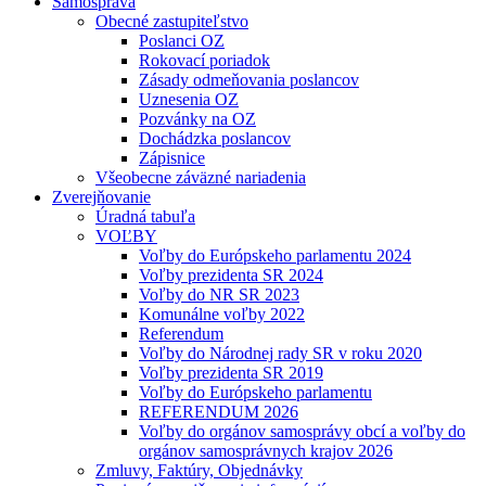
Samospráva
Obecné zastupiteľstvo
Poslanci OZ
Rokovací poriadok
Zásady odmeňovania poslancov
Uznesenia OZ
Pozvánky na OZ
Dochádzka poslancov
Zápisnice
Všeobecne záväzné nariadenia
Zverejňovanie
Úradná tabuľa
VOĽBY
Voľby do Európskeho parlamentu 2024
Voľby prezidenta SR 2024
Voľby do NR SR 2023
Komunálne voľby 2022
Referendum
Voľby do Národnej rady SR v roku 2020
Voľby prezidenta SR 2019
Voľby do Európskeho parlamentu
REFERENDUM 2026
Voľby do orgánov samosprávy obcí a voľby do
orgánov samosprávnych krajov 2026
Zmluvy, Faktúry, Objednávky