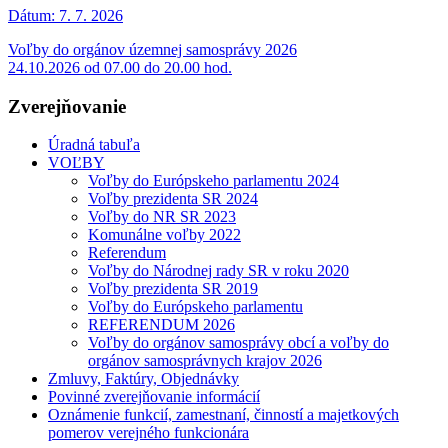
Dátum:
7. 7. 2026
Voľby do orgánov územnej samosprávy 2026
24.10.2026 od 07.00 do 20.00 hod.
Zverejňovanie
Úradná tabuľa
VOĽBY
Voľby do Európskeho parlamentu 2024
Voľby prezidenta SR 2024
Voľby do NR SR 2023
Komunálne voľby 2022
Referendum
Voľby do Národnej rady SR v roku 2020
Voľby prezidenta SR 2019
Voľby do Európskeho parlamentu
REFERENDUM 2026
Voľby do orgánov samosprávy obcí a voľby do
orgánov samosprávnych krajov 2026
Zmluvy, Faktúry, Objednávky
Povinné zverejňovanie informácií
Oznámenie funkcií, zamestnaní, činností a majetkových
pomerov verejného funkcionára