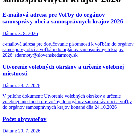
E-mailová adresa pre Voľby do orgánov
samosprávy obcí a samosprávnych krajov 2026
Dátum:
3. 8. 2026
e-mailová adresa pre doručovanie písomností k voľbám do orgánov
samosprávy obcí a voľbám do orgánov samosprávnych krajov
2026: sdarmoty@slovenskedarmoty.sk
Utvorenie volebných okrskov a určenie volebnej
miestnosti
Dátum:
29. 7. 2026
V prílohe dokument: Utvorenie volebných okrskov a určenie
volebnej miestnosti pre voľby do orgánov samospráv obcí a voľby
do orgánov samosprávnych krajov konané dňa 24.10.2026
Počet obyvateľov
Dátum:
29. 7. 2026