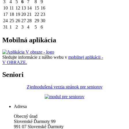
3
4
5
6
7
8
9
10
11
12
13
14
15
16
17
18
19
20
21
22
23
24
25
26
27
28
29
30
31
1
2
3
4
5
6
Mobilná aplikácia
Sledujte informácie z nášho webu v
mobilnej aplikácii -
V OBRAZE.
Seniori
Zjednodušená verzia stránok pre seniorov
Adresa
Obecný úrad
Slovenské Ďarmoty 99
991 07 Slovenské Ďarmoty