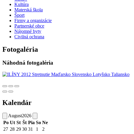
Kultúra
Materská škola
Šport
Firmy a organizácie
Partnerské obce
Nájomné byty
Civilná ochrana
Fotogaléria
Náhodná fotogaléria
Kalendár
August
2026
Po
Ut
St
Št
Pia
So
Ne
27
28
29
30
31
1
2