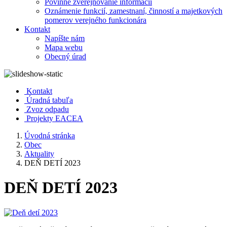
Povinné zverejňovanie informácií
Oznámenie funkcií, zamestnaní, činností a majetkových
pomerov verejného funkcionára
Kontakt
Napíšte nám
Mapa webu
Obecný úrad
Kontakt
Úradná tabuľa
Zvoz odpadu
Projekty EACEA
Úvodná stránka
Obec
Aktuality
DEŇ DETÍ 2023
DEŇ DETÍ 2023