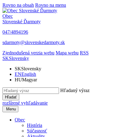
Rovno na obsah
Rovno na menu
Obec
Slovenské Ďarmoty
047/4894196
sdarmoty@slovenskedarmoty.sk
Zjednodušená verzia webu
Mapa webu
RSS
SK
Slovensky
SK
Slovensky
EN
English
HU
Magyar
Hľadaný výraz
Hľadať
rozšírené vyhľadávanie
Menu
Obec
História
Súčasnosť
Aktuality