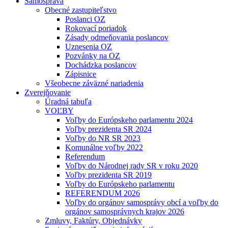
Samospráva
Obecné zastupiteľstvo
Poslanci OZ
Rokovací poriadok
Zásady odmeňovania poslancov
Uznesenia OZ
Pozvánky na OZ
Dochádzka poslancov
Zápisnice
Všeobecne záväzné nariadenia
Zverejňovanie
Úradná tabuľa
VOĽBY
Voľby do Európskeho parlamentu 2024
Voľby prezidenta SR 2024
Voľby do NR SR 2023
Komunálne voľby 2022
Referendum
Voľby do Národnej rady SR v roku 2020
Voľby prezidenta SR 2019
Voľby do Európskeho parlamentu
REFERENDUM 2026
Voľby do orgánov samosprávy obcí a voľby do
orgánov samosprávnych krajov 2026
Zmluvy, Faktúry, Objednávky