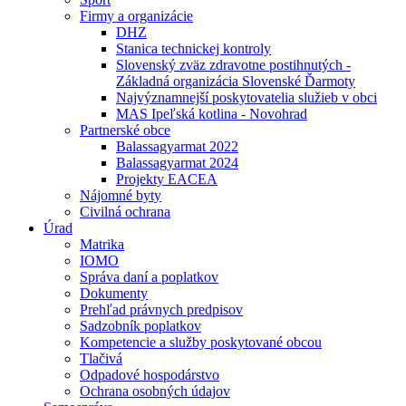
Firmy a organizácie
DHZ
Stanica technickej kontroly
Slovenský zväz zdravotne postihnutých -
Základná organizácia Slovenské Ďarmoty
Najvýznamnejší poskytovatelia služieb v obci
MAS Ipeľská kotlina - Novohrad
Partnerské obce
Balassagyarmat 2022
Balassagyarmat 2024
Projekty EACEA
Nájomné byty
Civilná ochrana
Úrad
Matrika
IOMO
Správa daní a poplatkov
Dokumenty
Prehľad právnych predpisov
Sadzobník poplatkov
Kompetencie a služby poskytované obcou
Tlačivá
Odpadové hospodárstvo
Ochrana osobných údajov