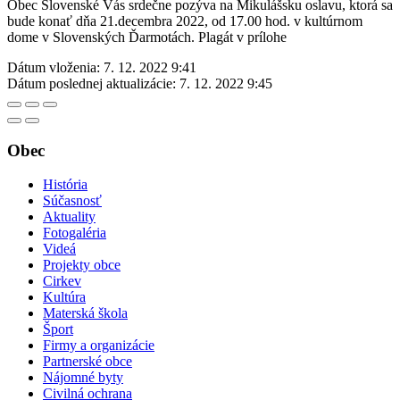
Obec Slovenské Vás srdečne pozýva na Mikulášsku oslavu, ktorá sa
bude konať dňa 21.decembra 2022, od 17.00 hod. v kultúrnom
dome v Slovenských Ďarmotách. Plagát v prílohe
Dátum vloženia:
7. 12. 2022 9:41
Dátum poslednej aktualizácie:
7. 12. 2022 9:45
Obec
História
Súčasnosť
Aktuality
Fotogaléria
Videá
Projekty obce
Cirkev
Kultúra
Materská škola
Šport
Firmy a organizácie
Partnerské obce
Nájomné byty
Civilná ochrana