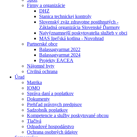
Firmy a organizácie
DHZ
Stanica technickej kontroly
Slovenský zväz zdravotne postihnutých -
Základná organizácia Slovenské Ďarmoty
Najvýznamnejší poskytovatelia služieb v obci
MAS Ipeľská kotlina - Novohrad
Partnerské obce
Balassagyarmat 2022
Balassagyarmat 2024
Projekty EACEA
Nájomné byty
Civilná ochrana
Úrad
Matrika
IOMO
Správa daní a poplatkov
Dokumenty
Prehľad právnych predpisov
Sadzobník poplatkov
Kompetencie a služby poskytované obcou
Tlačivá
Odpadové hospodárstvo
Ochrana osobných údajov