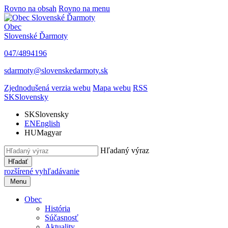
Rovno na obsah
Rovno na menu
Obec
Slovenské Ďarmoty
047/4894196
sdarmoty@slovenskedarmoty.sk
Zjednodušená verzia webu
Mapa webu
RSS
SK
Slovensky
SK
Slovensky
EN
English
HU
Magyar
Hľadaný výraz
Hľadať
rozšírené vyhľadávanie
Menu
Obec
História
Súčasnosť
Aktuality