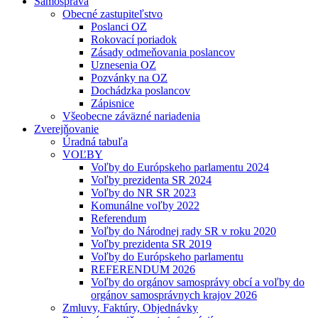
Samospráva
Obecné zastupiteľstvo
Poslanci OZ
Rokovací poriadok
Zásady odmeňovania poslancov
Uznesenia OZ
Pozvánky na OZ
Dochádzka poslancov
Zápisnice
Všeobecne záväzné nariadenia
Zverejňovanie
Úradná tabuľa
VOĽBY
Voľby do Európskeho parlamentu 2024
Voľby prezidenta SR 2024
Voľby do NR SR 2023
Komunálne voľby 2022
Referendum
Voľby do Národnej rady SR v roku 2020
Voľby prezidenta SR 2019
Voľby do Európskeho parlamentu
REFERENDUM 2026
Voľby do orgánov samosprávy obcí a voľby do
orgánov samosprávnych krajov 2026
Zmluvy, Faktúry, Objednávky