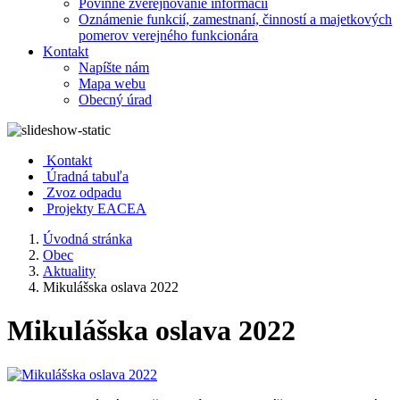
Povinné zverejňovanie informácií
Oznámenie funkcií, zamestnaní, činností a majetkových
pomerov verejného funkcionára
Kontakt
Napíšte nám
Mapa webu
Obecný úrad
Kontakt
Úradná tabuľa
Zvoz odpadu
Projekty EACEA
Úvodná stránka
Obec
Aktuality
Mikulášska oslava 2022
Mikulášska oslava 2022